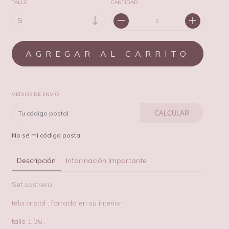
TALLE
CANTIDAD
MEDIOS DE ENVÍO
CALCULAR
No sé mi código postal
Descripción
Información Importante
Set sastrero .
tela cristal , forrado en su interior
talle 1 36 .