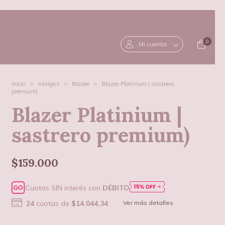
0
Mi cuenta
Inicio
>
Abrigos
>
Blazer
>
Blazer Platinium | sastrero
premium)
Blazer Platinium |
sastrero premium)
$159.000
Cuotas SIN interés con
DÉBITO
24
cuotas de
$14.044,34
Ver más detalles